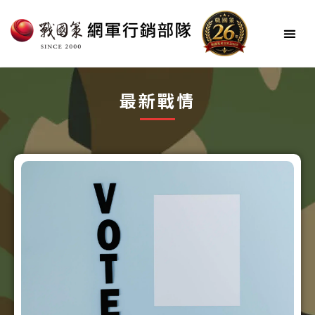
跳
至
主
要
內
網軍簡介
最新戰情
網軍服務
網軍方案
成功戰役
戰情中心
會員登入
最新戰情
容
頁
頁
頁
頁
頁
面
面
面
面
面