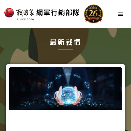
跳
至
主
要
內
網軍簡介
最新戰情
網軍服務
網軍方案
成功戰役
戰情中心
會員登入
最新戰情
容
頁
頁
頁
頁
頁
頁
頁
面
面
面
面
面
面
面