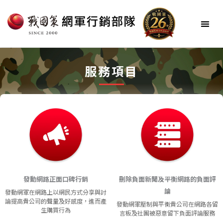
跳
至
主
要
內
網軍簡介
最新戰情
網軍服務
網軍方案
成功戰役
戰情中心
會員登入
服務項目
容
發動網路正面口碑行銷
刪除負面新聞及平衡網路的負面評
論
發動網軍在網路上以網民方式分享與討
論提高貴公司的聲量及好感度，進而產
發動網軍壓制與平衡貴公司在網路各留
生購買行為
言板及社團被惡意留下負面評論服務